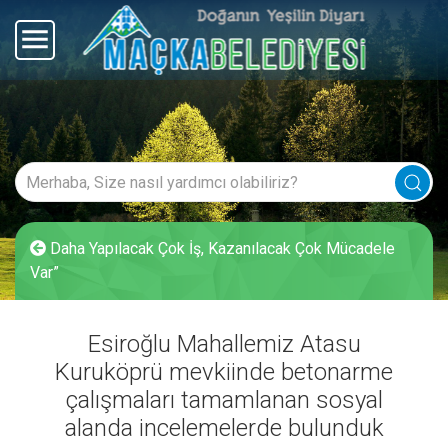
Daha Yapılacak Çok İş, Kazanılacak Çok Mücadele
Var”
Esiroğlu Mahallemiz Atasu
Kuruköprü mevkiinde betonarme
çalışmaları tamamlanan sosyal
alanda incelemelerde bulunduk