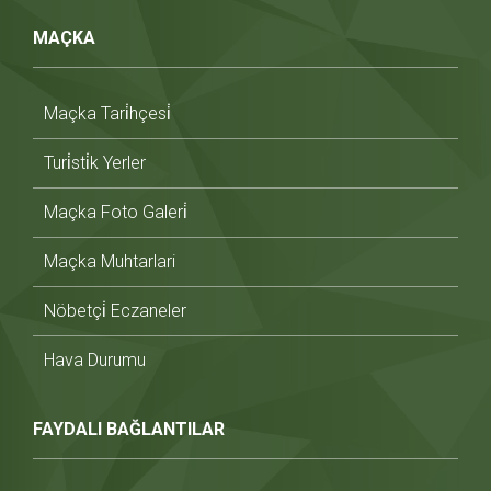
MAÇKA
Maçka Tari̇hçesi̇
Turi̇sti̇k Yerler
Maçka Foto Galeri̇
Maçka Muhtarlari
Nöbetçi̇ Eczaneler
Hava Durumu
FAYDALI BAĞLANTILAR