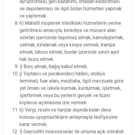
ayrıştırılması, geri kazanımı, ortadan kaldırılması
ve depolanması ile ilgili bütün hizmetleri yapmak
ve yaptırmak.
h) Mahallî müşterek nitelikteki hizmetlerin yerine
getirilmesi amacıyla, belediye ve mücavir alan
sınırları içerisinde taşınmaz almak, kamulaştırmak,
satmak, kiralamak veya kiraya vermek, trampa
etmek, tahsis etmek, bunlar üzerinde sınırlı aynî
hak tesis etmek.
i) Borç almak, bağış kabul etmek.
j) Toptancı ve perakendeci hâlleri, otobüs
terminali, fuar alanı, mezbaha, ilgili mevzuata göre
yat limanı ve iskele kurmak, kurdurmak, işletmek,
işlettirmek veya bu yerlerin gerçek ve tüzel
kişilerce açılmasına izin vermek.
k) Vergi, resim ve harçlar dışında kalan dava
konusu uyuşmazlıkların anlaşmayla tasfiyesine
karar vermek.
l) Gayrisıhhî müesseseler ile umuma açık istirahat