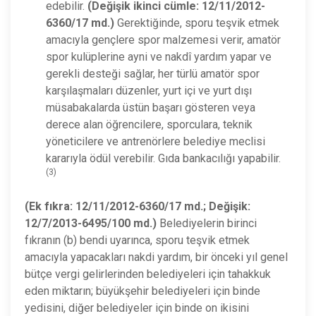
edebilir.
(Değişik ikinci cümle:
12/11/2012-
6360/17 md.)
Gerektiğinde, sporu teşvik etmek
amacıyla gençlere spor malzemesi verir, amatör
spor kulüplerine ayni ve nakdî yardım yapar ve
gerekli desteği sağlar, her türlü amatör spor
karşılaşmaları düzenler, yurt içi ve yurt dışı
müsabakalarda üstün başarı gösteren veya
derece alan öğrencilere, sporculara, teknik
yöneticilere ve antrenörlere belediye meclisi
kararıyla ödül verebilir. Gıda bankacılığı yapabilir.
(3)
(Ek fıkra: 12/11/2012-6360/17 md.; Değişik:
12/7/2013-6495/100 md.)
Belediyelerin birinci
fıkranın (b) bendi uyarınca, sporu teşvik etmek
amacıyla yapacakları nakdi yardım, bir önceki yıl genel
bütçe vergi gelirlerinden belediyeleri için tahakkuk
eden miktarın; büyükşehir belediyeleri için binde
yedisini, diğer belediyeler için binde on ikisini