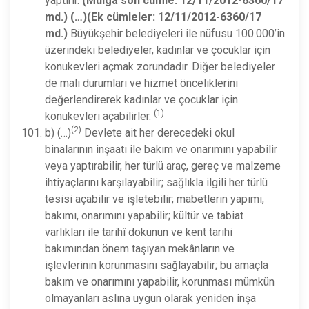
yaptırır.
(Mülga son cümle: 12/11/2012-6360/17
md.) (…)(Ek cümleler: 12/11/2012-6360/17
md.)
Büyükşehir belediyeleri ile nüfusu 100.000’in
üzerindeki belediyeler, kadınlar ve çocuklar için
konukevleri açmak zorundadır. Diğer belediyeler
de mali durumları ve hizmet önceliklerini
değerlendirerek kadınlar ve çocuklar için
(1)
konukevleri açabilirler.
(2)
b) (…)
Devlete ait her derecedeki okul
binalarının inşaatı ile bakım ve onarımını yapabilir
veya yaptırabilir, her türlü araç, gereç ve malzeme
ihtiyaçlarını karşılayabilir; sağlıkla ilgili her türlü
tesisi açabilir ve işletebilir; mabetlerin yapımı,
bakımı, onarımını yapabilir; kültür ve tabiat
varlıkları ile tarihî dokunun ve kent tarihi
bakımından önem taşıyan mekânların ve
işlevlerinin korunmasını sağlayabilir; bu amaçla
bakım ve onarımını yapabilir, korunması mümkün
olmayanları aslına uygun olarak yeniden inşa