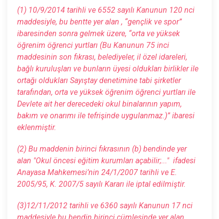
(1) 10/9/2014 tarihli ve 6552 sayılı Kanunun 120 nci
maddesiyle, bu bentte yer alan , “gençlik ve spor”
ibaresinden sonra gelmek üzere, “orta ve yüksek
öğrenim öğrenci yurtları (Bu Kanunun 75 inci
maddesinin son fıkrası, belediyeler, il özel idareleri,
bağlı kuruluşları ve bunların üyesi oldukları birlikler ile
ortağı oldukları Sayıştay denetimine tabi şirketler
tarafından, orta ve yüksek öğrenim öğrenci yurtları ile
Devlete ait her derecedeki okul binalarının yapım,
bakım ve onarımı ile tefrişinde uygulanmaz.)” ibaresi
eklenmiştir.
(2) Bu maddenin birinci fıkrasının (b) bendinde yer
alan "Okul öncesi eğitim kurumları açabilir;..." ifadesi
Anayasa Mahkemesi’nin 24/1/2007 tarihli ve E.
2005/95, K. 2007/5 sayılı Kararı ile iptal edilmiştir.
(3)12/11/2012 tarihli ve 6360 sayılı Kanunun 17 nci
maddesiyle bu bendin birinci cümlesinde yer alan