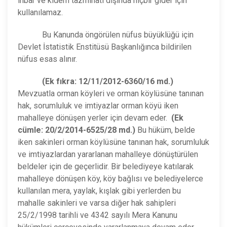
ihbar ve kıdem tazminatı dışında hiçbir gider için
kullanılamaz.
Bu Kanunda öngörülen nüfus büyüklüğü için
Devlet İstatistik Enstitüsü Başkanlığınca bildirilen
nüfus esas alınır.
(Ek fıkra: 12/11/2012-6360/16 md.)
Mevzuatla orman köyleri ve orman köylüsüne tanınan
hak, sorumluluk ve imtiyazlar orman köyü iken
mahalleye dönüşen yerler için devam eder.
(Ek
cümle: 20/2/2014-6525/28 md.)
Bu hüküm, belde
iken sakinleri orman köylüsüne tanınan hak, sorumluluk
ve imtiyazlardan yararlanan mahalleye dönüştürülen
beldeler için de geçerlidir. Bir belediyeye katılarak
mahalleye dönüşen köy, köy bağlısı ve belediyelerce
kullanılan mera, yaylak, kışlak gibi yerlerden bu
mahalle sakinleri ve varsa diğer hak sahipleri
25/2/1998 tarihli ve 4342 sayılı Mera Kanunu