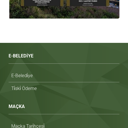
E-BELEDİYE
E-Beledi̇ye
Ti̇ski̇ Ödeme
MAÇKA
Maçka Tari̇hçesi̇