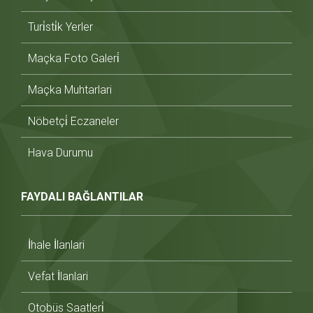
Turi̇sti̇k Yerler
Maçka Foto Galeri̇
Maçka Muhtarlari
Nöbetçi̇ Eczaneler
Hava Durumu
FAYDALI BAĞLANTILAR
İhale İlanlari
Vefat İlanlari
Otobüs Saatleri̇