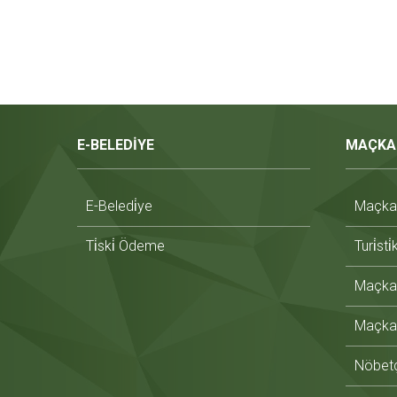
E-BELEDİYE
MAÇKA
E-Beledi̇ye
Maçka T
Ti̇ski̇ Ödeme
Turi̇sti
Maçka 
Maçka 
Nöbetç