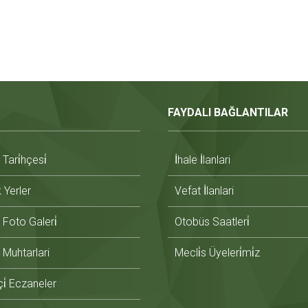
FAYDALI BAĞLANTILAR
ari̇hçesi̇
İhale İlanlari
̇k Yerler
Vefat İlanlari
Foto Galeri̇
Otobüs Saatleri̇
Muhtarlari
Mecli̇s Üyeleri̇mi̇z
i̇ Eczaneler