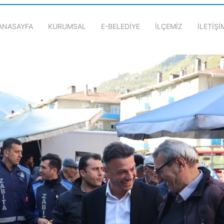
ANASAYFA
KURUMSAL
E-BELEDİYE
İLÇEMİZ
İLETİŞİ