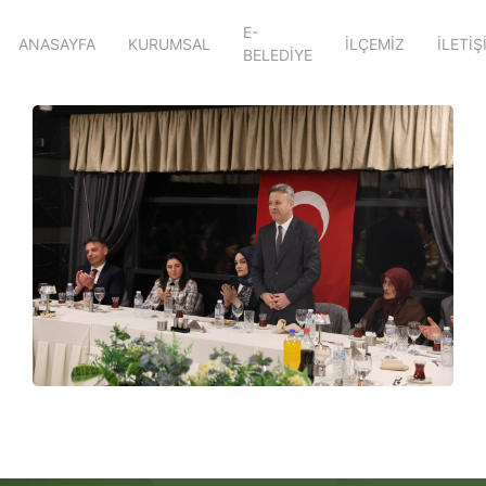
E-
ANASAYFA
KURUMSAL
İLÇEMİZ
İLETİŞ
BELEDİYE