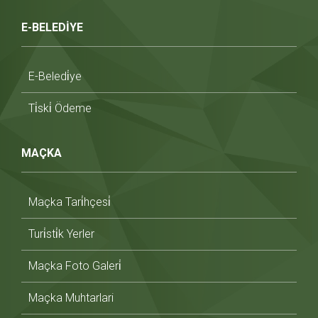
E-BELEDİYE
E-Beledi̇ye
Ti̇ski̇ Ödeme
MAÇKA
Maçka Tari̇hçesi̇
Turi̇sti̇k Yerler
Maçka Foto Galeri̇
Maçka Muhtarlari