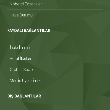
Nöbetçi̇ Eczaneler
Hava Durumu
FAYDALI BAĞLANTILAR
İhale İlanlari
Vefat İlanlari
Otobüs Saatleri̇
Mecli̇s Üyeleri̇mi̇z
DIŞ BAĞLANTILAR