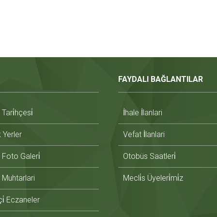
FAYDALI BAĞLANTILAR
ari̇hçesi̇
İhale İlanlari
̇k Yerler
Vefat İlanlari
Foto Galeri̇
Otobüs Saatleri̇
Muhtarlari
Mecli̇s Üyeleri̇mi̇z
i̇ Eczaneler