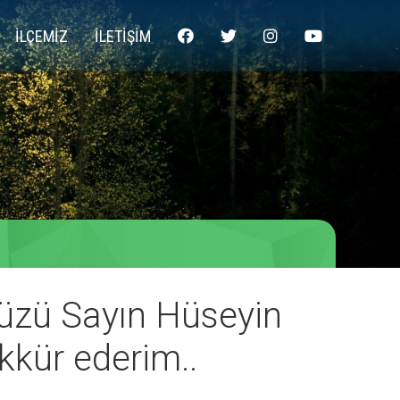
İLÇEMİZ
İLETİŞİM
üzü Sayın Hüseyin
ekkür ederim..