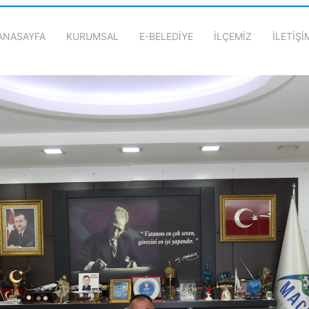
ANASAYFA
KURUMSAL
E-BELEDİYE
İLÇEMİZ
İLETİŞİ