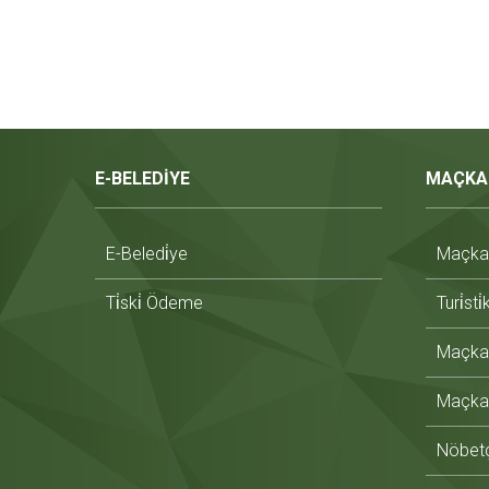
E-BELEDİYE
MAÇKA
E-Beledi̇ye
Maçka T
Ti̇ski̇ Ödeme
Turi̇sti
Maçka 
Maçka 
Nöbetç