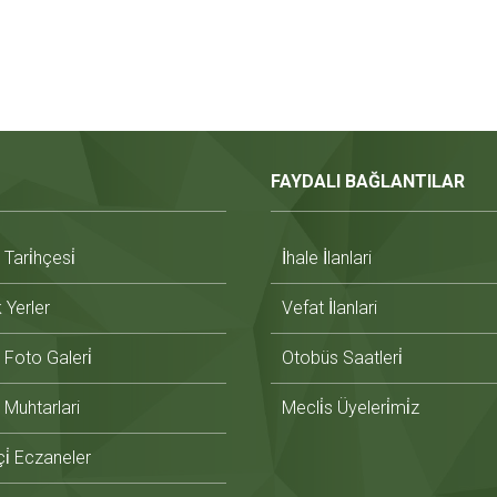
FAYDALI BAĞLANTILAR
ari̇hçesi̇
İhale İlanlari
̇k Yerler
Vefat İlanlari
Foto Galeri̇
Otobüs Saatleri̇
Muhtarlari
Mecli̇s Üyeleri̇mi̇z
i̇ Eczaneler