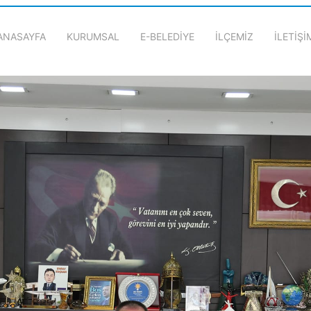
ANASAYFA
KURUMSAL
E-BELEDİYE
İLÇEMİZ
İLETİŞİ