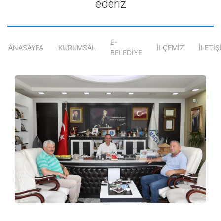
ederiz
E-
ANASAYFA
KURUMSAL
İLÇEMİZ
İLETİŞ
BELEDİYE