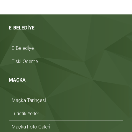
E-BELEDİYE
E-Beledi̇ye
Ti̇ski̇ Ödeme
MAÇKA
Maçka Tari̇hçesi̇
Turi̇sti̇k Yerler
Maçka Foto Galeri̇