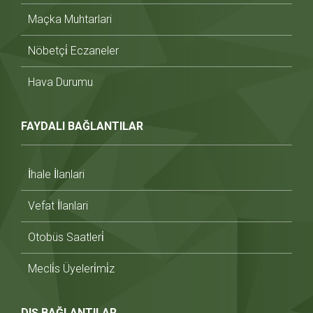
Maçka Muhtarlari
Nöbetçi̇ Eczaneler
Hava Durumu
FAYDALI BAĞLANTILAR
İhale İlanlari
Vefat İlanlari
Otobüs Saatleri̇
Mecli̇s Üyeleri̇mi̇z
DIŞ BAĞLANTILAR